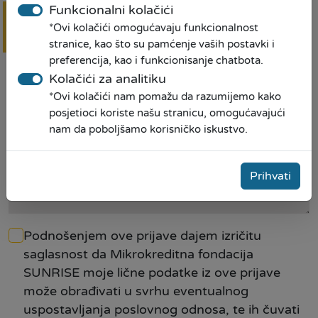
Funkcionalni kolačići
*Ovi kolačići omogućavaju funkcionalnost
Rok otplate
Online
prijava
stranice, kao što su pamćenje vaših postavki i
preferencija, kao i funkcionisanje chatbota.
Kolačići za analitiku
Da li ste prethodno bili klijent MKF SUNRISE
*
*Ovi kolačići nam pomažu da razumijemo kako
posjetioci koriste našu stranicu, omogućavajući
nam da poboljšamo korisničko iskustvo.
Napomena
Prihvati
Podnošenjem ove prijave dajem izričitu
saglasnost da Mikrokreditna fondacija
SUNRISE moje lične podatke iz ove prijave
može obrađivati u svrhu eventualnog
uspostavljanja poslovnog odnosa, te ih čuvati