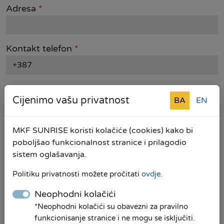
Adresa
*
Kontakt telefon
*
+387
Email
Cijenimo vašu privatnost
BA
EN
Opština
*
MKF SUNRISE koristi kolačiće (cookies) kako bi
poboljšao funkcionalnost stranice i prilagodio
sistem oglašavanja.
Vrsta kredita
Politiku privatnosti možete pročitati
ovdje
.
Neophodni kolačići
Iznos kredita
*Neophodni kolačići su obavezni za pravilno
funkcionisanje stranice i ne mogu se isključiti.