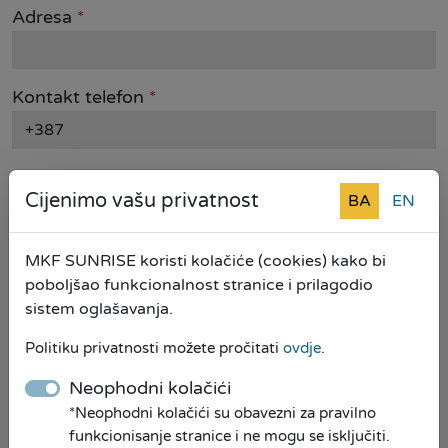
Adresa
*
Kontakt telefon
*
+387
Email
Cijenimo vašu privatnost
BA
EN
Opština
*
MKF SUNRISE koristi kolačiće (cookies) kako bi
poboljšao funkcionalnost stranice i prilagodio
sistem oglašavanja.
Vrsta kredita
Politiku privatnosti možete pročitati
ovdje
.
Neophodni kolačići
Iznos kredita
*Neophodni kolačići su obavezni za pravilno
funkcionisanje stranice i ne mogu se isključiti.