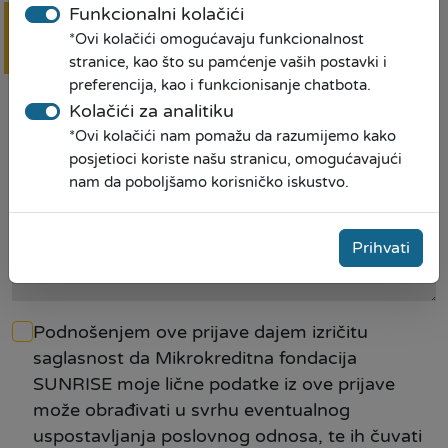
Funkcionalni kolačići
*Ovi kolačići omogućavaju funkcionalnost
Rok otplate
Online
prijava
stranice, kao što su pamćenje vaših postavki i
preferencija, kao i funkcionisanje chatbota.
Kolačići za analitiku
Da li ste prethodno bili klijent MKF SUNRISE
*
*Ovi kolačići nam pomažu da razumijemo kako
posjetioci koriste našu stranicu, omogućavajući
nam da poboljšamo korisničko iskustvo.
Napomena
Prihvati
Podnošenjem ove prijave dajem izričitu
saglasnost da Mikrokreditna fondacija
SUNRISE moje lične podatke iz ove prijave
može obrađivati u svrhu eventualnog
uspostavljanja poslovnog odnosa, te ih čuvati