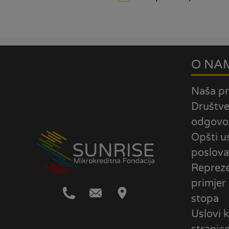
O NA
Naša pr
Društv
odgovo
Opšti u
poslova
Repreze
primjer
stopa
Uslovi k