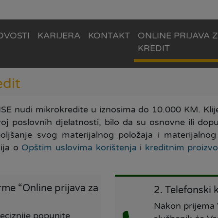
OVOSTI
KARIJERA
KONTAKT
ONLINE PRIJAVA 
KREDIT
edit
SE nudi mikrokredite u iznosima do 10.000 KM. Kli
oj poslovnih djelatnosti, bilo da su osnovne ili dop
oboljšanje svog materijalnog položaja i materijalno
ija o
Opštim uslovima korištenja
i
kreditnim proizv
rme “Online prijava za
2. Telefonski 
Nakon prijema V
eciznije popunite