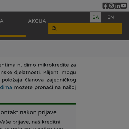
BA
EN
ZA
AKCIJA
jentima nudimo mikrokredite za
unske djelatnosti. Klijenti mogu
g položaja članova zajedničkog
odima
možete pronaći na našoj
kontakt nakon prijave
aše prijave, naš kreditni