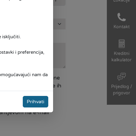
Lokacije
 klijent MKF SUNRISE
*
Kontakt
isključiti.
tavki i preferencija,
Kreditni
kalkulator
, omogućavajući nam da
cija SUNRISE moje lične
 poslovnog odnosa, te ih
Prijedlog /
prigovor
informisanja,
Prihvati
zahtjevom na e-mail