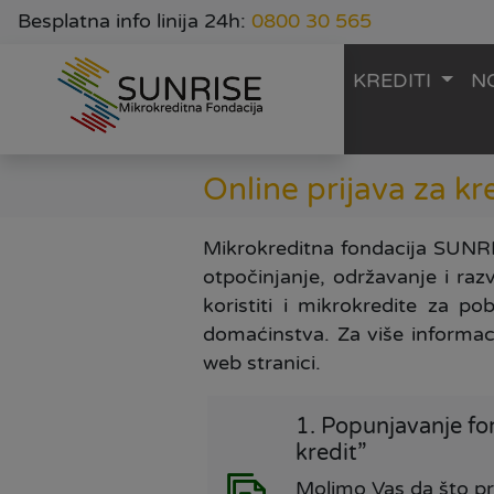
Besplatna info linija 24h:
0800 30 565
KREDITI
N
Online prijava za kr
Mikrokreditna fondacija SUNRI
otpočinjanje, održavanje i razv
koristiti i mikrokredite za p
domaćinstva. Za više informac
web stranici.
1. Popunjavanje fo
kredit”
Molimo Vas da što pr