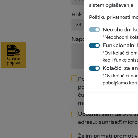
sistem oglašavanja.
Rok otplate
Politiku privatnosti m
Neophodni ko
*Neophodni kolač
Napomena
Funkcionalni 
*Ovi kolačići om
Online
kao i funkcionis
prijava
Kolačići za an
*Ovi kolačići n
Podnošenjem ove prijav
poboljšamo kori
podatke iz ove prijave
čuvati do dana povlačen
marketinga, te unaprij
Upoznat sam da ovu sa
adresu: sunrise@micro
Želim primati promotiv