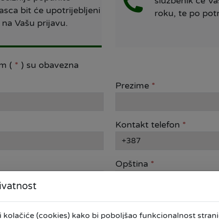
službenik će Va
asca bit će upotrijebljeni
roku, te po pot
 na Vašu prijavu.
om (
*
) su obavezna
Prezime
*
Kontakt telefon
*
+387
Opština
*
ivatnost
Iznos kredita
kolačiće (cookies) kako bi poboljšao funkcionalnost stranic