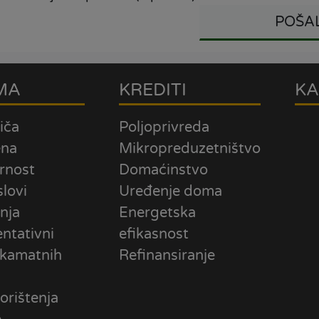
POŠAL
MA
KREDITI
KA
iča
Poljoprivreda
ena
Mikropreduzetništvo
rnost
Domaćinstvo
slovi
Uređenje doma
nja
Energetska
ntativni
efikasnost
 kamatnih
Refinansiranje
orištenja