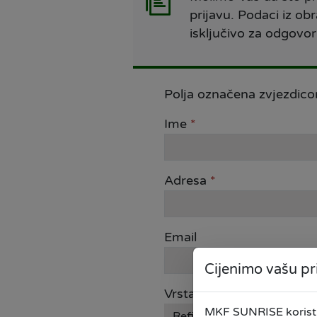
prijavu. Podaci iz obr
isključivo za odgovor
Polja označena zvjezdic
Ime
*
Adresa
*
Email
Cijenimo vašu pr
Vrsta kredita
MKF SUNRISE koristi 