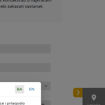
s kontaktirati u najkraćem
rebi zakazati sastanak.
BA
EN
e i prilagodio