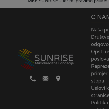
MKF SUNRISE - Jer mi pravimo prilike!
O NA
Naša pr
Društv
odgovo
Opšti u
poslova
Repreze
primjer
stopa
Uslovi k
stranic
Politika