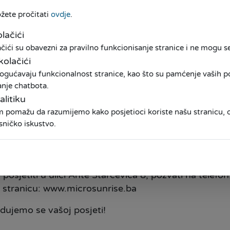
ožete pročitati
ovdje
.
lačići
ići su obavezni za pravilno funkcionisanje stranice i ne mogu se 
kolačići
klijentima pružili još kvalitetniju podršku i ugodni
ogućavaju funkcionalnost stranice, kao što su pamćenje vaših pos
 moderniji poslovni prostor.
anje chatbota.
a adresi:
alitiku
am pomažu da razumijemo kako posjetioci koriste našu stranicu
sničko iskustvo.
ljena poslovnica u Čapljini, poboljšati komunikaciju
a zainteresovanim klijentima koji će u narednom per
osjetiti u ulici Ante Starčevića 8, pozvati na telefon
eb stranicu: www.microsunrise.ba
dujemo se vašoj posjeti!