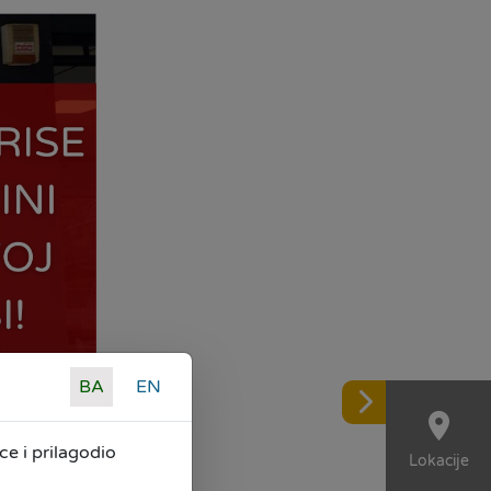
BA
EN
e i prilagodio
Lokacije