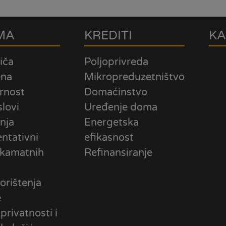
MA
KREDITI
KA
iča
Poljoprivreda
ena
Mikropreduzetništvo
rnost
Domaćinstvo
slovi
Uređenje doma
nja
Energetska
ntativni
efikasnost
 kamatnih
Refinansiranje
orištenja
e
 privatnosti i