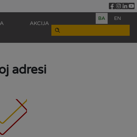
BA
EN
ZA
AKCIJA
j adresi