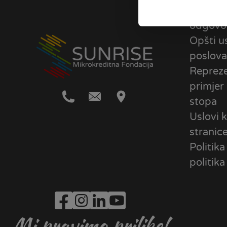
Društv
odgovo
Opšti u
poslova
Repreze
primjer
stopa
Uslovi k
stranic
Politika
politika
Mi pravimo prilike!