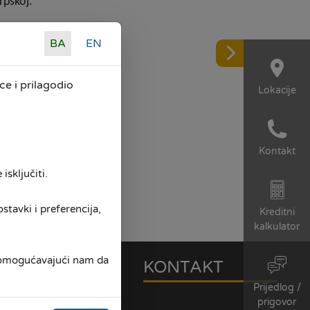
rpskoj.
BA
EN
e i prilagodio
Lokacije
Kontakt
isključiti.
tavki i preferencija,
Kreditni
kalkulator
, omogućavajući nam da
RIJERA
KONTAKT
Prijedlog /
prigovor