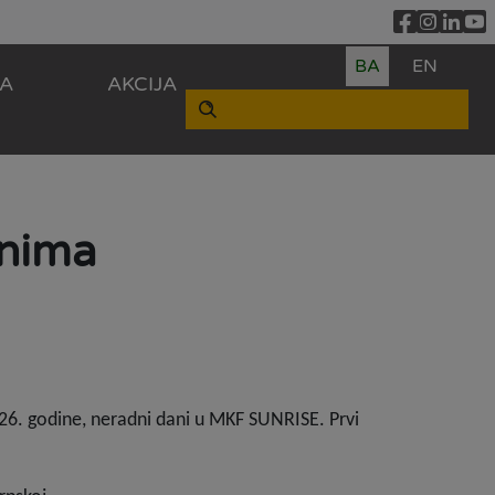
BA
EN
ZA
AKCIJA
anima
026. godine, neradni dani u MKF SUNRISE. Prvi