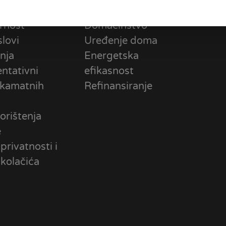
ena
Mikropreduzetništvo
rnost
Domaćinstvo
slovi
Uređenje doma
nja
Energetska
ntativni
efikasnost
 kamatnih
Refinansiranje
orištenja
e
 privatnosti i
 kolačića