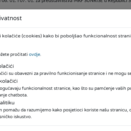
 06. 01. i 07. 01. za predstavništva MKF SUNRISE u Republici S
ivatnost
kolačiće (cookies) kako bi poboljšao funkcionalnost stranic
ožete pročitati
ovdje
.
lačići
ići su obavezni za pravilno funkcionisanje stranice i ne mogu se 
kolačići
ogućavaju funkcionalnost stranice, kao što su pamćenje vaših pos
anje chatbota.
alitiku
am pomažu da razumijemo kako posjetioci koriste našu stranicu
MA
KREDITI
KA
sničko iskustvo.
iča
Poljoprivreda