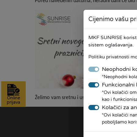
Pored navedenih datuma, neradni dani će biti i
Cijenimo vašu pr
MKF SUNRISE koristi 
sistem oglašavanja.
Politiku privatnosti m
Neophodni ko
*Neophodni kolač
Funkcionalni 
*Ovi kolačići om
Želimo vam sretnu i uspješnu 2026. godinu.
Online
kao i funkcionis
prijava
Kolačići za an
*Ovi kolačići n
O NA
poboljšamo kori
Naša pr