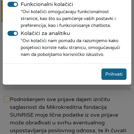
Funkcionalni kolačići
*Ovi kolačići omogućavaju funkcionalnost
Rok otplate
Online
prijava
stranice, kao što su pamćenje vaših postavki i
preferencija, kao i funkcionisanje chatbota.
Kolačići za analitiku
Da li ste prethodno bili klijent MKF SUNRISE
*
*Ovi kolačići nam pomažu da razumijemo kako
posjetioci koriste našu stranicu, omogućavajući
nam da poboljšamo korisničko iskustvo.
Napomena
Prihvati
Podnošenjem ove prijave dajem izričitu
saglasnost da Mikrokreditna fondacija
SUNRISE moje lične podatke iz ove prijave
može obrađivati u svrhu eventualnog
uspostavljanja poslovnog odnosa, te ih čuvati