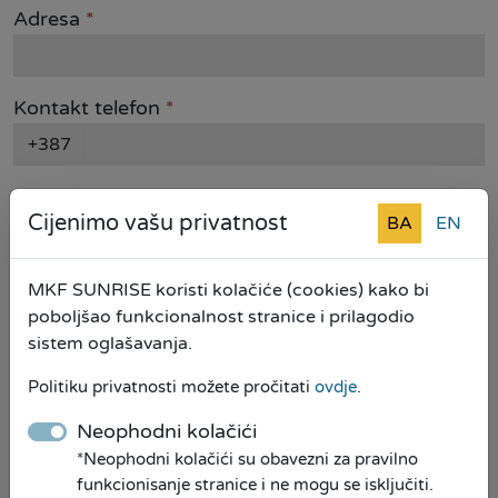
Adresa
*
Kontakt telefon
*
+387
Email
Cijenimo vašu privatnost
BA
EN
Opština
*
MKF SUNRISE koristi kolačiće (cookies) kako bi
poboljšao funkcionalnost stranice i prilagodio
sistem oglašavanja.
Vrsta kredita
Politiku privatnosti možete pročitati
ovdje
.
Neophodni kolačići
Iznos kredita
*Neophodni kolačići su obavezni za pravilno
funkcionisanje stranice i ne mogu se isključiti.