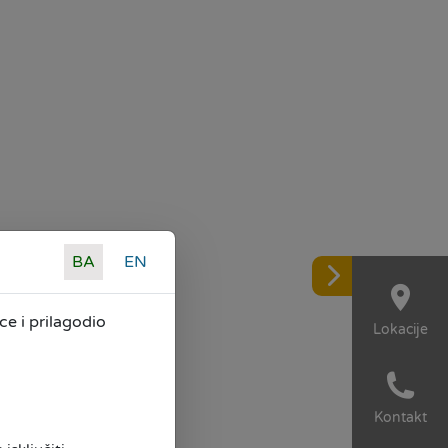
BA
EN
e i prilagodio
Lokacije
Kontakt