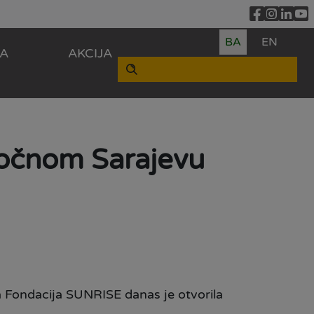
BA
EN
ZA
AKCIJA
točnom Sarajevu
a Fondacija SUNRISE danas je otvorila