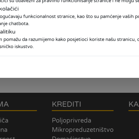
ići su obavezni za pravilno funkcionisanje stranice i ne mogu se 
kolačići
ogućavaju funkcionalnost stranice, kao što su pamćenje vaših pos
anje chatbota.
te u ulici Spasovdanska 41a, svakim radnim danom 
alitiku
am pomažu da razumijemo kako posjetioci koriste našu stranicu
osti koje Mikokreditna Fondacija SUNRISE omogućava s
sničko iskustvo.
ašu novu kancelariju u ulici Spasovdanska 41a, pozva
em besplatne info linije 0800 30 565 i mi ćemo doći do
MA
KREDITI
KA
iča
Poljoprivreda
ena
Mikropreduzetništvo