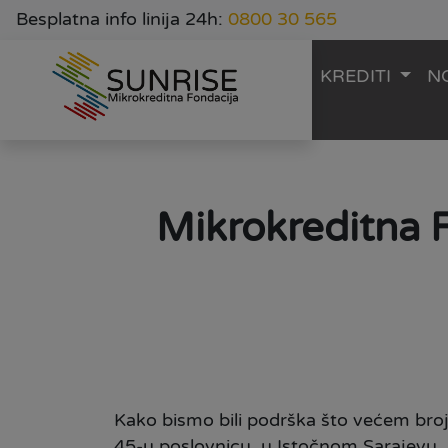
Besplatna info linija 24h:
0800 30 565
KREDITI
N
Mikrokreditna 
Kako bismo bili podrška što većem broj
45-u poslovnicu, u Istočnom Sarajevu.