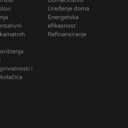
rnost
Domaćinstvo
slovi
Uređenje doma
nja
Energetska
ntativni
efikasnost
 kamatnih
Refinansiranje
orištenja
e
 privatnosti i
 kolačića