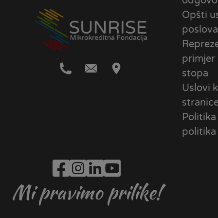
odgovo
Opšti u
poslova
Repreze
primjer
stopa
Uslovi k
stranic
Politika
politika
Mi pravimo prilike!