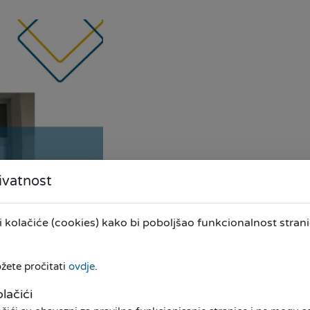
ivatnost
kolačiće (cookies) kako bi poboljšao funkcionalnost stranic
ožete pročitati
ovdje
.
lačići