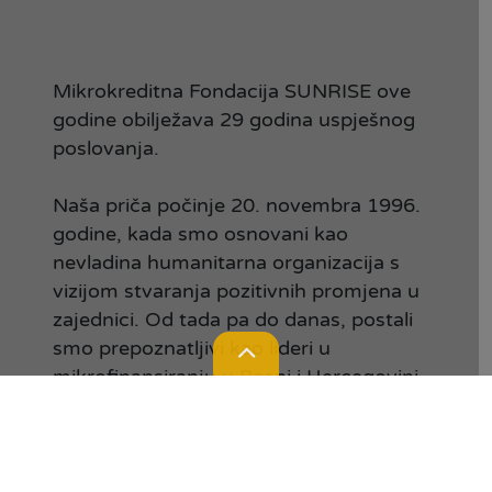
Mikrokreditna Fondacija SUNRISE ove
godine obilježava 29 godina uspješnog
poslovanja.
Naša priča počinje 20. novembra 1996.
godine, kada smo osnovani kao
nevladina humanitarna organizacija s
vizijom stvaranja pozitivnih promjena u
zajednici. Od tada pa do danas, postali
smo prepoznatljivi kao lideri u
mikrofinansiranju u Bosni i Hercegovini,
pružajući podršku malim
preduzetnicima širom zemlje.
Lokacije
Kontakt
Kalkulator
Prijedlog / prigovor
Naši prvi koraci napravljeni su