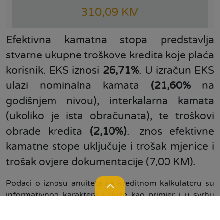
310,09 KM
Efektivna kamatna stopa predstavlja
stvarne ukupne troškove kredita koje plaća
korisnik. EKS iznosi
26,71%
. U izračun EKS
ulazi nominalna kamata
(21,60%
na
godišnjem nivou), interkalarna kamata
(ukoliko je ista obračunata), te troškovi
obrade kredita
(2,10%)
. Iznos efektivne
kamatne stope uključuje i trošak mjenice i
trošak ovjere dokumentacije (7,00 KM).
Podaci o iznosu anuiteta na kreditnom kalkulatoru su
informativnog karaktera i služe kao primjer i u svrhu
opšteg informisanja o okvirnom iznosu mjesečne rate
kredita, te se mogu razlikovati od zvaničnih uslova u