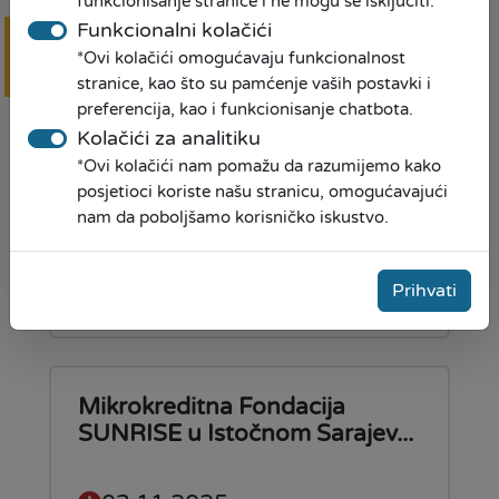
funkcionisanje stranice i ne mogu se isključiti.
Donacija nastavnih sredstava
Funkcionalni kolačići
JU Osnovna Škola „Vuk...
*Ovi kolačići omogućavaju funkcionalnost
Online
prijava
stranice, kao što su pamćenje vaših postavki i
07.11.2025
preferencija, kao i funkcionisanje chatbota.
Kolačići za analitiku
Donacija nastavnih sredstava
*Ovi kolačići nam pomažu da razumijemo kako
JU OŠ „Vuk Karadžić“ –
posjetioci koriste našu stranicu, omogućavajući
nam da poboljšamo korisničko iskustvo.
Omarska, Prijedor
Pročitaj više
Prihvati
Mikrokreditna Fondacija
SUNRISE u Istočnom Sarajev...