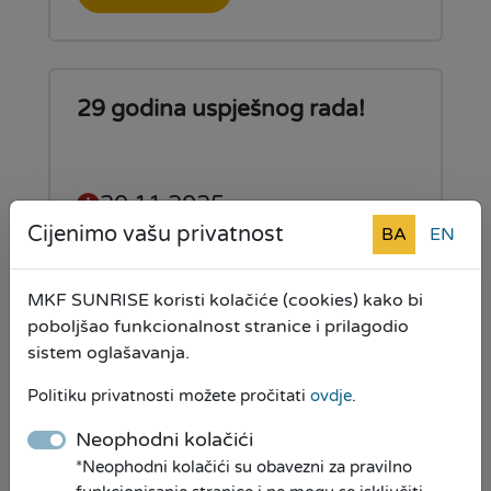
29 godina uspješnog rada!
20.11.2025
Cijenimo vašu privatnost
BA
EN
Mikrokreditna fondacija
SUNRISE obilježava 29 godina
MKF SUNRISE koristi kolačiće (cookies) kako bi
uspješnog poslovanja
poboljšao funkcionalnost stranice i prilagodio
sistem oglašavanja.
Pročitaj više
Politiku privatnosti možete pročitati
ovdje
.
Neophodni kolačići
*Neophodni kolačići su obavezni za pravilno