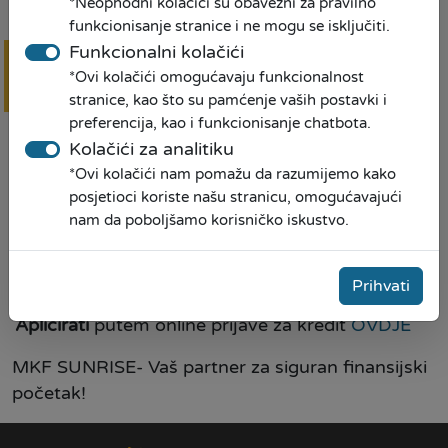
*Neophodni kolačići su obavezni za pravilno
🔹
Kredit za poljoprivredu;
funkcionisanje stranice i ne mogu se isključiti.
Funkcionalni kolačići
🔹
Kredit za domaćinstvo.
*Ovi kolačići omogućavaju funkcionalnost
Online
prijava
stranice, kao što su pamćenje vaših postavki i
Reprezentativne primjere kamatnih stopa možete
preferencija, kao i funkcionisanje chatbota.
pronaći
OVDJE
Kolačići za analitiku
Za detaljnije informacije i upite možete:
*Ovi kolačići nam pomažu da razumijemo kako
posjetioci koriste našu stranicu, omogućavajući
Posjetiti
Vama najbližu poslovnicu. Spisak
nam da poboljšamo korisničko iskustvo.
poslovnica pronađite
OVDJE
Pozvati
nas na besplatnu info liniju:
0800 30 565
Prihvati
Aplicirati
putem online prijave za kredit
OVDJE
MKF SUNRISE- Vaš partner za siguran finansijski
početak!