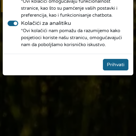
*Ovi kolačići omogućavaju funkcionalnost
Online
prijava
stranice, kao što su pamćenje vaših postavki i
preferencija, kao i funkcionisanje chatbota.
Kolačići za analitiku
*Ovi kolačići nam pomažu da razumijemo kako
posjetioci koriste našu stranicu, omogućavajući
nam da poboljšamo korisničko iskustvo.
Prihvati