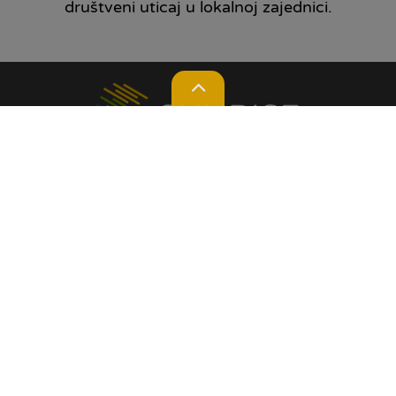
društveni uticaj u lokalnoj zajednici.
Lokacije
Kontakt
Kalkulator
Prijedlog / prigovor
O NAMA
Naša priča
Društvena odgovornost
Opšti uslovi poslovanja
Reprezentativni primjer kamatnih
stopa