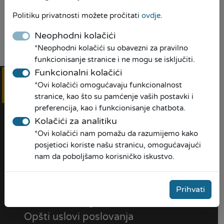
Politiku privatnosti možete pročitati
ovdje
.
Neophodni kolačići
Preuzmi PDF
*Neophodni kolačići su obavezni za pravilno
funkcionisanje stranice i ne mogu se isključiti.
Funkcionalni kolačići
*Ovi kolačići omogućavaju funkcionalnost
Online
prijava
stranice, kao što su pamćenje vaših postavki i
preferencija, kao i funkcionisanje chatbota.
Kolačići za analitiku
*Ovi kolačići nam pomažu da razumijemo kako
posjetioci koriste našu stranicu, omogućavajući
nam da poboljšamo korisničko iskustvo.
O NAMA
Naša priča
Prihvati
Društvena odgovornost
Opšti uslovi poslovanja