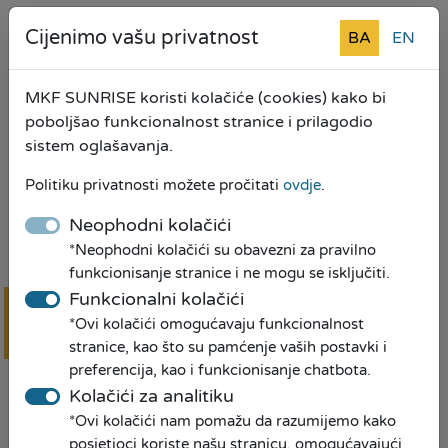
iznos kredita može biti iskorišten za namjene
Cijenimo vašu privatnost
BA
EN
definisane u uslovima za kreditne proizvode za
mikropreduzetništvo, poljoprivredu i
domaćinstvo.
MKF SUNRISE koristi kolačiće (cookies) kako bi
poboljšao funkcionalnost stranice i prilagodio
🌐
Više informacija o kreditnom proizvodu za
sistem oglašavanja.
refinansiranje možete pronaći
OVDJE
Politiku privatnosti možete pročitati
ovdje
.
Reprezentativne primjere kamatnih stopa možete
Neophodni kolačići
pronaći
OVDJE
*Neophodni kolačići su obavezni za pravilno
funkcionisanje stranice i ne mogu se isključiti.
Za detaljnije informacije i upite možete posjetiti
Funkcionalni kolačići
Vama najbližu poslovnicu, pozvati nas na
📞
*Ovi kolačići omogućavaju funkcionalnost
besplatnu info liniju: 0800 30 565, ili se prijavite
Online
prijava
stranice, kao što su pamćenje vaših postavki i
putem
online forme prijave za kredit OVDJE
preferencija, kao i funkcionisanje chatbota.
Kolačići za analitiku
Spisak poslovnica pogledajte
OVDJE
*Ovi kolačići nam pomažu da razumijemo kako
Vaša MKF SUNRISE - Jer mi pravimo prilike!
posjetioci koriste našu stranicu, omogućavajući