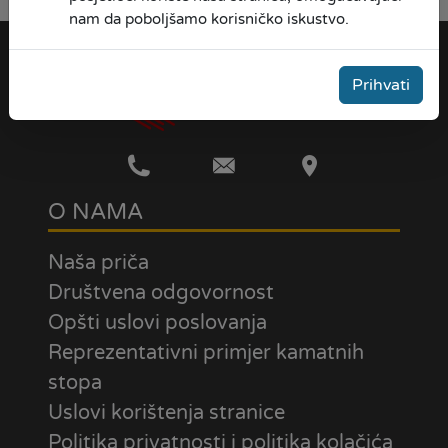
nam da poboljšamo korisničko iskustvo.
Prihvati
O NAMA
Naša priča
Društvena odgovornost
Opšti uslovi poslovanja
Reprezentativni primjer kamatnih
stopa
Uslovi korištenja stranice
Politika privatnosti i politika kolačića