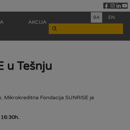
BA
EN
ZA
AKCIJA
 u Tešnju
ine, Mikrokreditna Fondacija SUNRISE je
 16:30h.