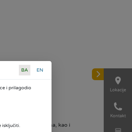
BA
EN
e i prilagodio
Lokacije
Kontakt
vim svojim klijentima, kao i
isključiti.