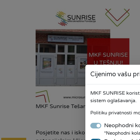
Cijenimo vašu pr
MKF SUNRISE koristi 
sistem oglašavanja.
MKF Sunrise Tešanj
Politiku privatnosti m
Neophodni ko
Posjetite nas i iskoristite sve pogodn
*Neophodni kolač