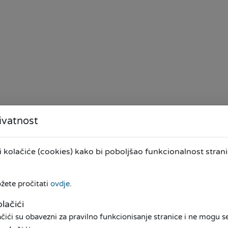
ivatnost
kolačiće (cookies) kako bi poboljšao funkcionalnost stranic
ožete pročitati
ovdje
.
lačići
osti koje Mikokreditna Fondacija SUNRISE omogućava s
ići su obavezni za pravilno funkcionisanje stranice i ne mogu se 