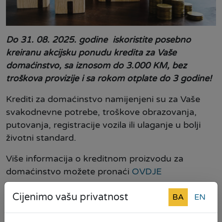
Do 31. 08. 2025. godine
iskoristite posebno
kreiranu akcijsku ponudu kredita za Vaše
domaćinstvo, sa iznosom do 3.000 KM, bez
troškova provizije i sa rokom otplate do 3 godine!
Krediti za domaćinstvo namijenjeni su za Vaše
svakodnevne potrebe, troškove obrazovanja,
putovanja, registracije vozila ili ulaganje u bolji
životni standard.
Više informacija o kreditnom proizvodu za
domaćinstvo možete pronaći
OVDJE
Reprezentativne primjere kamatnih stopa možete
Cijenimo vašu privatnost
BA
EN
pronaći
OVDJE