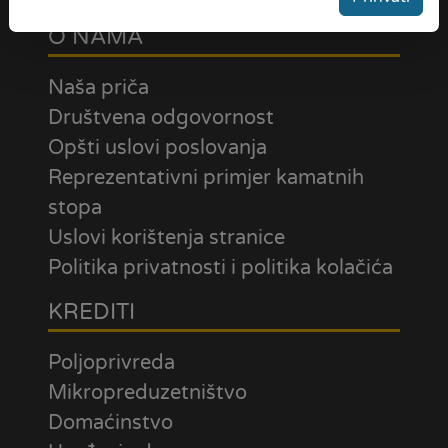
O NAMA
Naša priča
Društvena odgovornost
Opšti uslovi poslovanja
Reprezentativni primjer kamatnih
stopa
Uslovi korištenja stranice
Politika privatnosti i politika kolačića
KREDITI
Poljoprivreda
Mikropreduzetništvo
Domaćinstvo