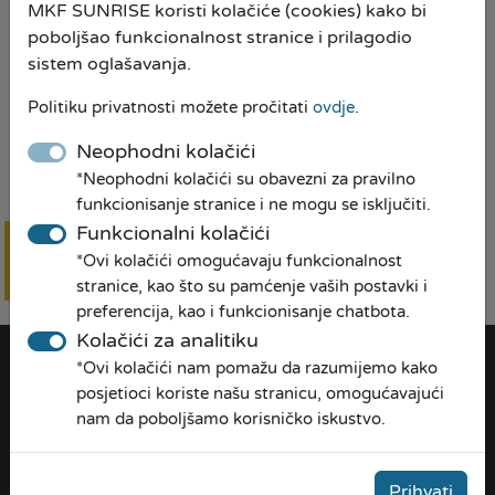
Tokom ljeta iskoristite posebne kreditne uslove
MKF SUNRISE koristi kolačiće (cookies) kako bi
uz fiksnu kamatnu stopu, brzu obradu kredita i
poboljšao funkcionalnost stranice i prilagodio
sistem oglašavanja.
bez troškova provizije.
Politiku privatnosti možete pročitati
ovdje
.
Za detaljnije informacije i upite možete posjetiti
Vama najbližu poslovnicu, pozvati nas na
Neophodni kolačići
besplatnu info liniju: 0800 30 565, ili se prijavite
*Neophodni kolačići su obavezni za pravilno
putem online forme prijave za kredit
OVDJE
funkcionisanje stranice i ne mogu se isključiti.
Funkcionalni kolačići
Spisak poslovnica pogledajte
OVDJE
*Ovi kolačići omogućavaju funkcionalnost
Online
prijava
stranice, kao što su pamćenje vaših postavki i
Vaša MKF SUNRISE- Jer mi pravimo prilike!
preferencija, kao i funkcionisanje chatbota.
Kolačići za analitiku
*Ovi kolačići nam pomažu da razumijemo kako
posjetioci koriste našu stranicu, omogućavajući
nam da poboljšamo korisničko iskustvo.
Prihvati