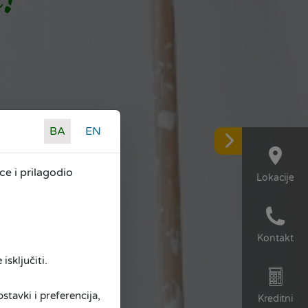
BA
EN
e i prilagodio
Lokacije
Kontakt
isključiti.
tavki i preferencija,
Kreditni