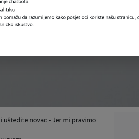
anje chatbota.
alitiku
am pomažu da razumijemo kako posjetioci koriste našu stranicu
sničko iskustvo.
i uštedite novac - Jer mi pravimo