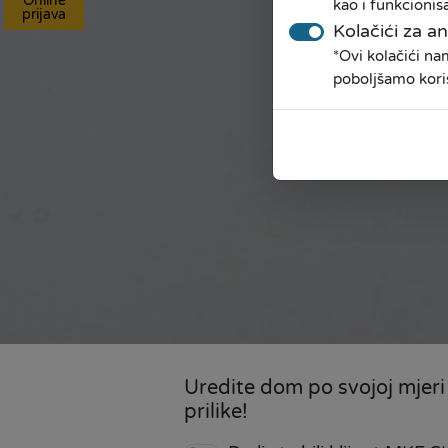
Online
kao i funkcionis
prijava
Kolačići za an
*Ovi kolačići n
poboljšamo kori
Uredite dom po svojoj mjeri 
prilike!