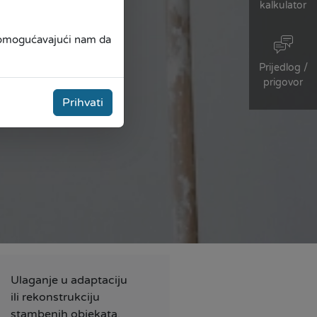
kalkulator
, omogućavajući nam da
Prijedlog /
prigovor
Prihvati
Ulaganje u adaptaciju
ili rekonstrukciju
stambenih objekata,