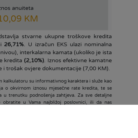
znos anuiteta
10,09 KM
stavlja stvarne ukupne troškove kredita
si
26,71%
. U izračun EKS ulazi nominalna
ivou), interkalarna kamata (ukoliko je ista
e kredita
(2,10%)
. Iznos efektivne kamatne
e i trošak ovjere dokumentacije (7,00 KM).
 kalkulatoru su informativnog karaktera i služe kao
ja o okvirnom iznosu mjesečne rate kredita, te se
a u trenutku podnošenja zahtjeva. Za sve detaljne
bratite u Vama najbližoj poslovnici, ili da nas
0 30 565 i mi ćemo doći do Vas.
ONLINE PRIJAVA ZA KREDIT