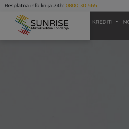
Besplatna info linija 24h:
0800 30 565
KREDITI
N