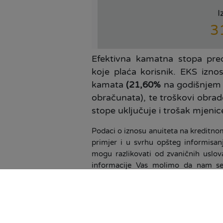
I
3
Efektivna kamatna stopa pred
koje plaća korisnik. EKS izno
kamata
(21,60%
na godišnjem n
obračunata), te troškovi obrad
stope uključuje i trošak mjenic
Podaci o iznosu anuiteta na kreditnom
primjer i u svrhu opšteg informisan
mogu razlikovati od zvaničnih uslov
informacije Vas molimo da nam se o
pozovete na besplatnu info liniju 080