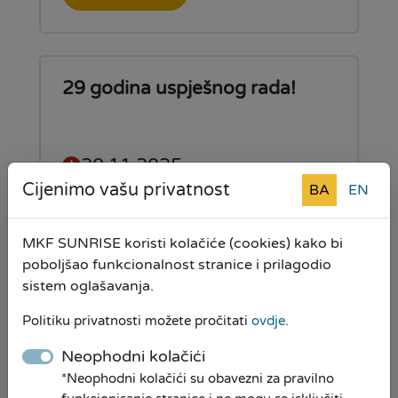
29 godina uspješnog rada!
20.11.2025
Cijenimo vašu privatnost
BA
EN
Mikrokreditna fondacija
SUNRISE obilježava 29 godina
MKF SUNRISE koristi kolačiće (cookies) kako bi
uspješnog poslovanja
poboljšao funkcionalnost stranice i prilagodio
sistem oglašavanja.
Pročitaj više
Politiku privatnosti možete pročitati
ovdje
.
Neophodni kolačići
*Neophodni kolačići su obavezni za pravilno