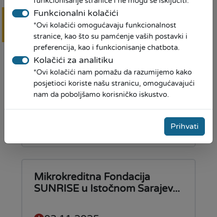
funkcionisanje stranice i ne mogu se isključiti.
Donacija nastavnih sredstava
Funkcionalni kolačići
JU Osnovna Škola „Vuk...
*Ovi kolačići omogućavaju funkcionalnost
Online
prijava
stranice, kao što su pamćenje vaših postavki i
07.11.2025
preferencija, kao i funkcionisanje chatbota.
Kolačići za analitiku
Donacija nastavnih sredstava
*Ovi kolačići nam pomažu da razumijemo kako
JU OŠ „Vuk Karadžić“ –
posjetioci koriste našu stranicu, omogućavajući
nam da poboljšamo korisničko iskustvo.
Omarska, Prijedor
Pročitaj više
Prihvati
Mikrokreditna Fondacija
SUNRISE u Istočnom Sarajev...