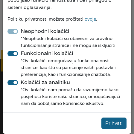
poboljšao funkcionalnost stranice i prilagodio
sistem oglašavanja.
Politiku privatnosti možete pročitati
ovdje
.
Neophodni kolačići
*Neophodni kolačići su obavezni za pravilno
Preuzmi PDF
funkcionisanje stranice i ne mogu se isključiti.
Funkcionalni kolačići
*Ovi kolačići omogućavaju funkcionalnost
Online
prijava
stranice, kao što su pamćenje vaših postavki i
preferencija, kao i funkcionisanje chatbota.
Kolačići za analitiku
*Ovi kolačići nam pomažu da razumijemo kako
posjetioci koriste našu stranicu, omogućavajući
nam da poboljšamo korisničko iskustvo.
O NAMA
Prihvati
Naša priča