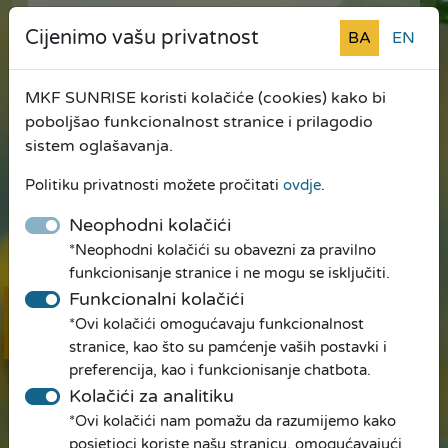
Cijenimo vašu privatnost
BA
EN
Izjavljujem, (pod građanskom i krivičnom
MKF SUNRISE koristi kolačiće (cookies) kako bi
odgovornošću), da su podaci dostavljeni u
poboljšao funkcionalnost stranice i prilagodio
prigovoru tačni i da nijedna informacija
sistem oglašavanja.
nije izostavljena niti pogrešno prikazana.
Poznato mi je da će MKF Sunrise, u svrhu
Politiku privatnosti možete pročitati
ovdje
.
razmatranja ovog prigovora, u obimu koji
Neophodni kolačići
je neophodan, obraditi moje lične
*Neophodni kolačići su obavezni za pravilno
podatke.
*
funkcionisanje stranice i ne mogu se isključiti.
Funkcionalni kolačići
*Ovi kolačići omogućavaju funkcionalnost
Online
POŠALJI
prijava
stranice, kao što su pamćenje vaših postavki i
preferencija, kao i funkcionisanje chatbota.
Kolačići za analitiku
*Ovi kolačići nam pomažu da razumijemo kako
posjetioci koriste našu stranicu, omogućavajući