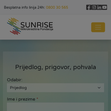
Besplatna info linija 24h:
0800 30 565
Prijedlog, prigovor, pohvala
Odabir:
Ime i prezime
*