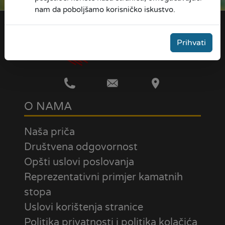
nam da poboljšamo korisničko iskustvo.
Prihvati
O NAMA
Naša priča
Društvena odgovornost
Opšti uslovi poslovanja
Reprezentativni primjer kamatnih
stopa
Uslovi korištenja stranice
Politika privatnosti i politika kolačića