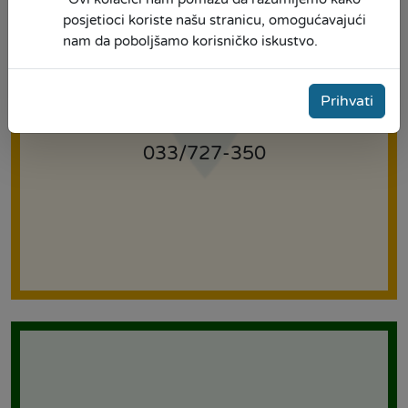
posjetioci koriste našu stranicu, omogućavajući
nam da poboljšamo korisničko iskustvo.
Zagrebačka 50., 71000 Sarajevo
Prihvati
sunrise@microsunrise.ba
033/727-350