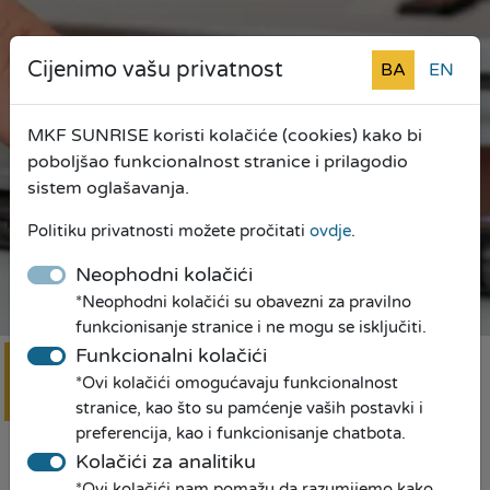
Cijenimo vašu privatnost
BA
EN
MKF SUNRISE koristi kolačiće (cookies) kako bi
poboljšao funkcionalnost stranice i prilagodio
sistem oglašavanja.
Politiku privatnosti možete pročitati
ovdje
.
Neophodni kolačići
*Neophodni kolačići su obavezni za pravilno
funkcionisanje stranice i ne mogu se isključiti.
Mi pravimo prilike!
Funkcionalni kolačići
*Ovi kolačići omogućavaju funkcionalnost
Online
prijava
stranice, kao što su pamćenje vaših postavki i
preferencija, kao i funkcionisanje chatbota.
Kolačići za analitiku
*Ovi kolačići nam pomažu da razumijemo kako