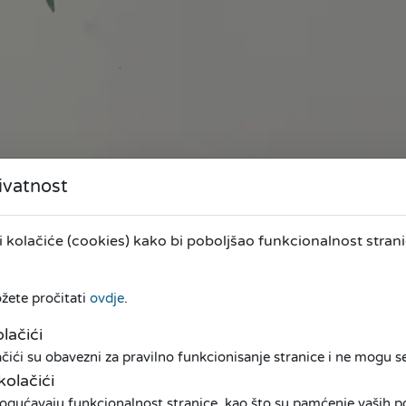
ivatnost
kolačiće (cookies) kako bi poboljšao funkcionalnost stranic
ožete pročitati
ovdje
.
lačići
ići su obavezni za pravilno funkcionisanje stranice i ne mogu se 
kolačići
ogućavaju funkcionalnost stranice, kao što su pamćenje vaših pos