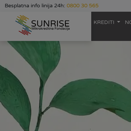
Besplatna info linija 24h:
0800 30 565
KREDITI
N