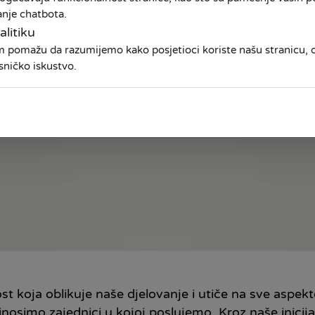
anje chatbota.
alitiku
am pomažu da razumijemo kako posjetioci koriste našu stranicu
sničko iskustvo.
st koja oblikuje naše djelovanje i utiče na sve asp
prinosimo zajednici u kojoj poslujemo. Kroz naše inic