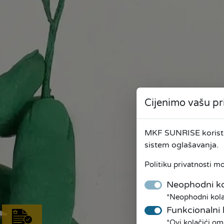
Cijenimo vašu pr
MKF SUNRISE koristi 
sistem oglašavanja.
Politiku privatnosti m
Neophodni ko
*Neophodni kolač
Funkcionalni 
*Ovi kolačići om