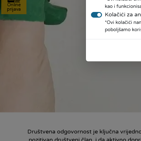
Online
kao i funkcionis
prijava
Kolačići za an
*Ovi kolačići n
poboljšamo kori
Društvena odgovornost je ključna vrijedno
pozitivan društveni član, i da aktivno do