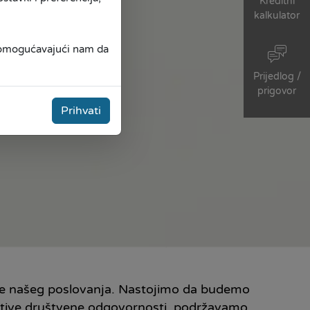
Kreditni
kalkulator
, omogućavajući nam da
Prijedlog /
prigovor
Prihvati
ekte našeg poslovanja. Nastojimo da budemo
ijative društvene odgovornosti, podržavamo