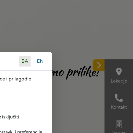
BA
EN
Mi pravimo prilike!
e i prilagodio
Lokacije
Kontakt
isključiti.
tavki i preferencija,