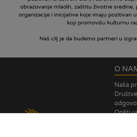
obrazovanje mladih, zaštitu životne sredine,
organizacije i inicijative koje imaju pozitivan
koji promovišu kulturnu raz
Naš cilj je da budemo partneri u izgra
O NA
Naša pr
Društv
odgovo
Opšti u
poslova
Repreze