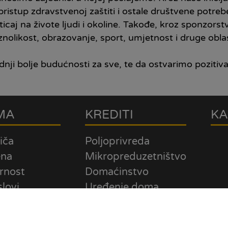
 pristup zdravstvenoj zaštiti i ostale društvene pot
 uticaj na živote ljudi i okoline. Takođe, kroz sponzo
nolikost, obrazovanje, sport, umjetnost i druge obla
dnji bolje budućnosti za sve, te da ostvarimo pozitivan
MA
KREDITI
KA
iča
Poljoprivreda
ena
Mikropreduzetništvo
rnost
Domaćinstvo
slovi
Uređenje doma
nja
Energetska
ntativni
efikasnost