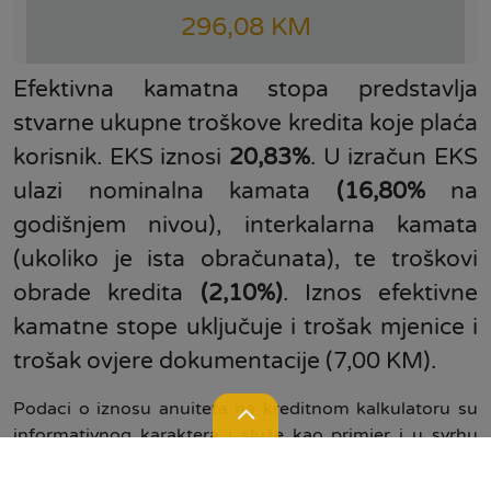
296,08 KM
Efektivna kamatna stopa predstavlja
stvarne ukupne troškove kredita koje plaća
korisnik. EKS iznosi
20,83%
. U izračun EKS
ulazi nominalna kamata
(16,80%
na
godišnjem nivou), interkalarna kamata
(ukoliko je ista obračunata), te troškovi
obrade kredita
(2,10%)
. Iznos efektivne
kamatne stope uključuje i trošak mjenice i
trošak ovjere dokumentacije (7,00 KM).
Podaci o iznosu anuiteta na kreditnom kalkulatoru su
informativnog karaktera i služe kao primjer i u svrhu
opšteg informisanja o okvirnom iznosu mjesečne rate
kredita, te se mogu razlikovati od zvaničnih uslova u