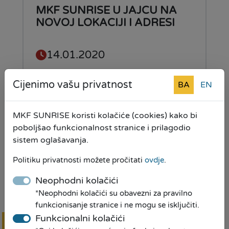
MKF SUNRISE U JAJCU NA
NOVOJ LOKACIJI I ADRESI
14.01.2020
Cijenimo vašu privatnost
BA
EN
Pročitaj više
MKF SUNRISE koristi kolačiće (cookies) kako bi
poboljšao funkcionalnost stranice i prilagodio
sistem oglašavanja.
"BUDI SPORTINAŠ"- Škola
Fudbala "SPORTINO-MA"
Politiku privatnosti možete pročitati
ovdje
.
Magl...
Neophodni kolačići
18.10.2019
*Neophodni kolačići su obavezni za pravilno
funkcionisanje stranice i ne mogu se isključiti.
Funkcionalni kolačići
Pročitaj više