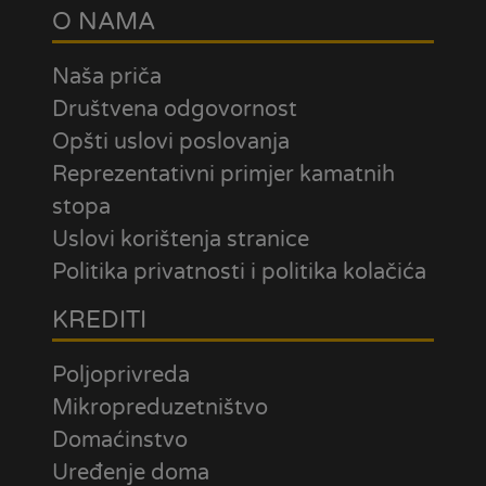
O NAMA
Naša priča
Društvena odgovornost
Opšti uslovi poslovanja
Reprezentativni primjer kamatnih
stopa
Uslovi korištenja stranice
Politika privatnosti i politika kolačića
KREDITI
Poljoprivreda
Mikropreduzetništvo
Domaćinstvo
Uređenje doma