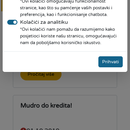
*Ovi kolačići omogućavaju funkcionalnost
Online
prijava
stranice, kao što su pamćenje vaših postavki i
preferencija, kao i funkcionisanje chatbota.
Kolačići za analitiku
Karate turnir- "Master
*Ovi kolačići nam pomažu da razumijemo kako
Sarajevo 2019."
posjetioci koriste našu stranicu, omogućavajući
nam da poboljšamo korisničko iskustvo.
14.10.2019
Prihvati
Pročitaj više
Mudro do kredita!