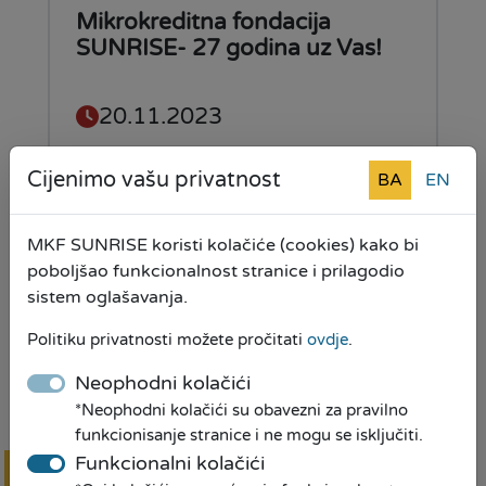
Mikrokreditna fondacija
SUNRISE- 27 godina uz Vas!
20.11.2023
Cijenimo vašu privatnost
BA
EN
Pročitaj više
MKF SUNRISE koristi kolačiće (cookies) kako bi
poboljšao funkcionalnost stranice i prilagodio
sistem oglašavanja.
Misli unaprijed! Ostvari uštede!
Politiku privatnosti možete pročitati
ovdje
.
Neophodni kolačići
07.07.2023
*Neophodni kolačići su obavezni za pravilno
funkcionisanje stranice i ne mogu se isključiti.
Funkcionalni kolačići
Pročitaj više