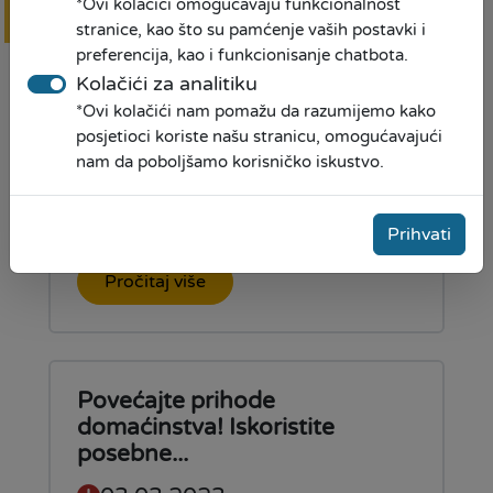
*Ovi kolačići omogućavaju funkcionalnost
Online
prijava
stranice, kao što su pamćenje vaših postavki i
preferencija, kao i funkcionisanje chatbota.
Kolačići za analitiku
Donacija školskih lektira JU OŠ
*Ovi kolačići nam pomažu da razumijemo kako
Aleksa Šantić iz S...
posjetioci koriste našu stranicu, omogućavajući
nam da poboljšamo korisničko iskustvo.
16.03.2023
Prihvati
Pročitaj više
Povećajte prihode
domaćinstva! Iskoristite
posebne...