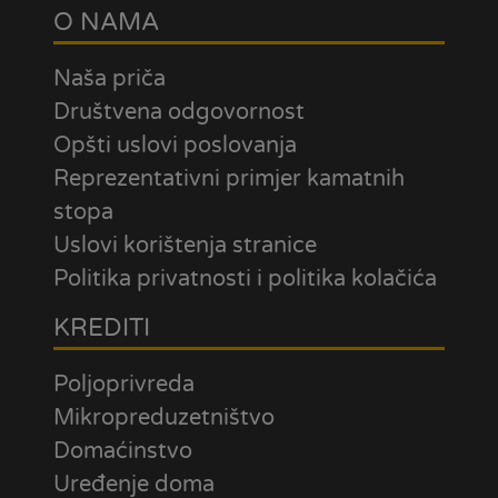
O NAMA
Naša priča
Društvena odgovornost
Opšti uslovi poslovanja
Reprezentativni primjer kamatnih
stopa
Uslovi korištenja stranice
Politika privatnosti i politika kolačića
KREDITI
Poljoprivreda
Mikropreduzetništvo
Domaćinstvo
Uređenje doma