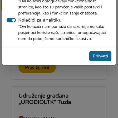
*Ovi kolačići omogućavaju funkcionalnost
Online
prijava
stranice, kao što su pamćenje vaših postavki i
preferencija, kao i funkcionisanje chatbota.
Kolačići za analitiku
Mudro do kredita!
*Ovi kolačići nam pomažu da razumijemo kako
posjetioci koriste našu stranicu, omogućavajući
nam da poboljšamo korisničko iskustvo.
01.10.2020
Prihvati
Pročitaj više
Udruženje građana
„URODIOLTK“ Tuzla