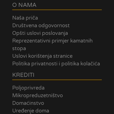
O NAMA
Naša priča
Društvena odgovornost
Opšti uslovi poslovanja
Reprezentativni primjer kamatnih
stopa
Uslovi korištenja stranice
Politika privatnosti i politika kolačića
KREDITI
Poljoprivreda
Mikropreduzetništvo
Domaćinstvo
Uređenje doma