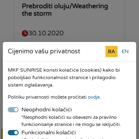
Prebroditi oluju/Weathering
the storm
30.10.2020
Cijenimo vašu privatnost
BA
EN
Pročitaj više
MKF SUNRISE koristi kolačiće (cookies) kako bi
poboljšao funkcionalnost stranice i prilagodio
sistem oglašavanja.
MKF SUNRISE u Cazinu na
novoj lokaciji i adresi
Politiku privatnosti možete pročitati
ovdje
.
Neophodni kolačići
21.10.2020
*Neophodni kolačići su obavezni za pravilno
funkcionisanje stranice i ne mogu se isključiti.
Funkcionalni kolačići
Pročitaj više