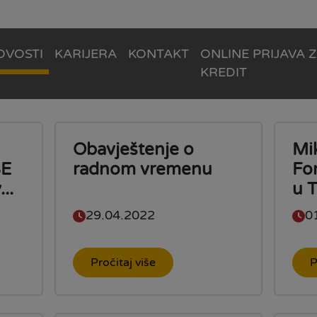
OVOSTI
KARIJERA
KONTAKT
ONLINE PRIJAVA 
KREDIT
Obavještenje o
Mi
SE
radnom vremenu
Fo
..
u T
29.04.2022
0
Pročitaj više
P