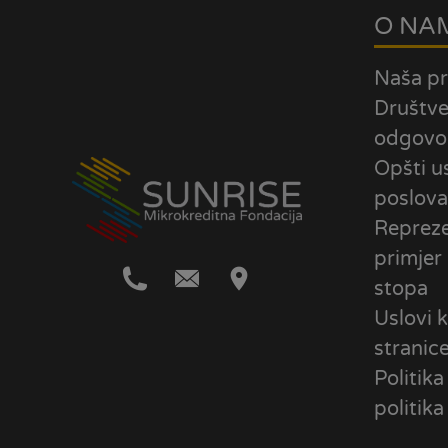
O NA
Naša pr
Društv
odgovo
Opšti u
poslova
Repreze
primjer
stopa
Uslovi k
stranic
Politika
politika