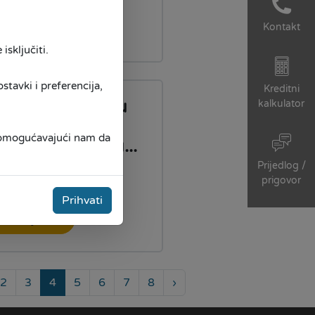
Kontakt
ročitaj više
isključiti.
tavki i preferencija,
Kreditni
ate registrovanu
kalkulator
latnost?
, omogućavajući nam da
oristite podršku...
Prijedlog /
5.06.2021
prigovor
Prihvati
ročitaj više
2
3
4
5
6
7
8
›