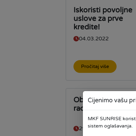
Iskoristi povoljne
uslove za prve
kredite!
04.03.2022
Pročitaj više
Obavještenje o
Cijenimo vašu pr
radnom vremenu
MKF SUNRISE koristi 
sistem oglašavanja.
29.12.2021