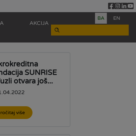
BA
EN
ZA
AKCIJA
krokreditna
ndacija SUNRISE
uzli otvara još...
1.04.2022
ročitaj više