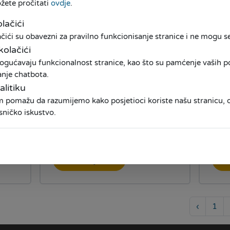
ožete pročitati
ovdje
.
Pročitaj više
P
lačići
ići su obavezni za pravilno funkcionisanje stranice i ne mogu se 
kolačići
ogućavaju funkcionalnost stranice, kao što su pamćenje vaših pos
anje chatbota.
te
Mudro do kredita!
Im
alitiku
dje
am pomažu da razumijemo kako posjetioci koriste našu stranicu
Isk
sničko iskustvo.
01.10.2021
1
Pročitaj više
P
‹
1