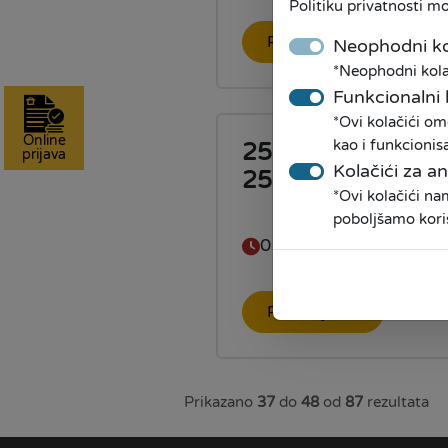
Politiku privatnosti m
Pročitaj više
Neophodni ko
*Neophodni kolač
Funkcionalni 
*Ovi kolačići om
Online
kao i funkcionis
25 za 25! Iskoristi
prijava
Kolačići za an
25% popusta!
*Ovi kolačići n
poboljšamo kori
01.11.2021
Pročitaj više
Prikazano
37
do
48
od
87
rezultata