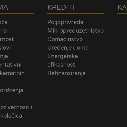
MA
KREDITI
KA
iča
Poljoprivreda
ena
Mikropreduzetništvo
rnost
Domaćinstvo
slovi
Uređenje doma
nja
Energetska
ntativni
efikasnost
 kamatnih
Refinansiranje
orištenja
e
 privatnosti i
 kolačića