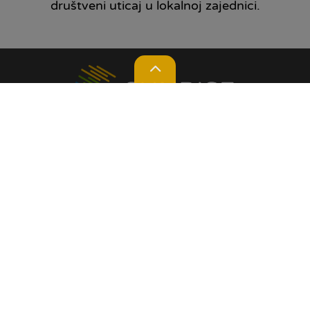
društveni uticaj u lokalnoj zajednici.
Lokacije
Kontakt
Kalkulator
Prijedlog / prigovor
O NAMA
Naša priča
Društvena odgovornost
Opšti uslovi poslovanja
Reprezentativni primjer kamatnih
stopa